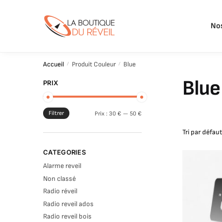
Nos
Accueil
/
Produit Couleur
/
Blue
Blue
PRIX
Filtrer
Prix :
30 €
—
50 €
CATEGORIES
Alarme reveil
Non classé
Radio réveil
Radio reveil ados
Radio reveil bois