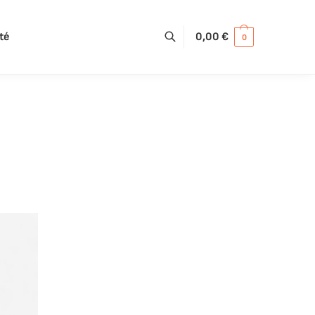
té
0,00
€
0